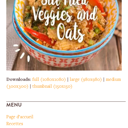
Downloads
:
full (1080x1080)
|
large (980x980)
|
medium
(300x300)
|
thumbnail (150x150)
MENU
Page d’accueil
Recettes