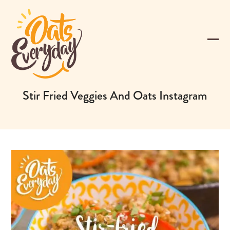
Skip
to
content
Ope
Clos
mobi
mobi
men
men
Stir Fried Veggies And Oats Instagram