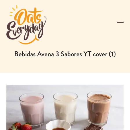
Skip
to
content
Ope
Clos
mobi
mobi
men
men
Bebidas Avena 3 Sabores YT cover (1)