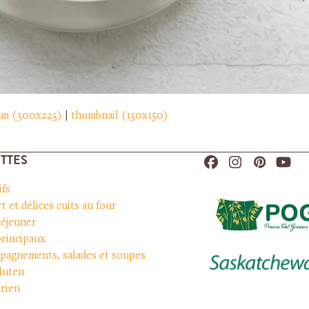
um (300x225)
|
thumbnail (150x150)
TTES
Facebook
Instagram
Pinteres
You
ifs
t et délices cuits au four
déjeuner
principaux
pagnements, salades et soupes
luten
rien