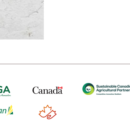
t
Tube