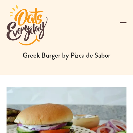
Skip
to
content
Ope
Clos
mobi
mobi
men
men
Greek Burger by Pizca de Sabor