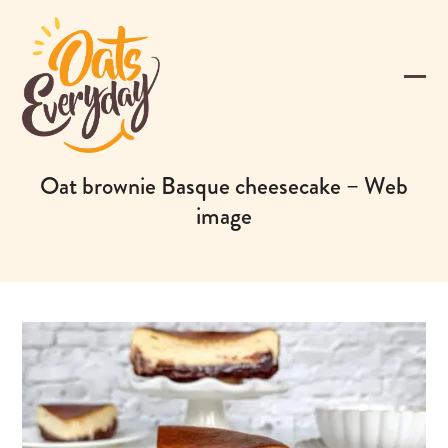
Skip
to
content
Ope
Clos
mobi
mobi
men
men
Oat brownie Basque cheesecake – Web
image