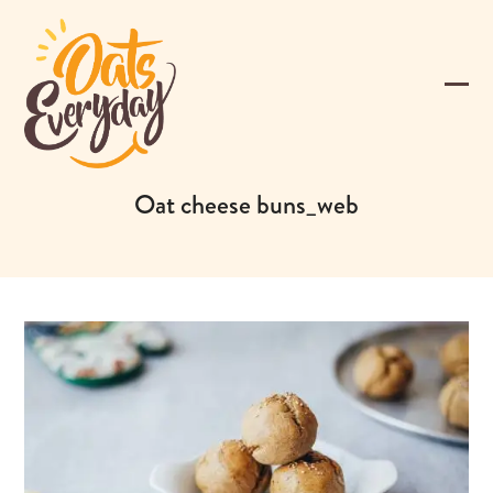
Skip
to
content
Ope
Clos
mobi
mobi
men
men
Oat cheese buns_web