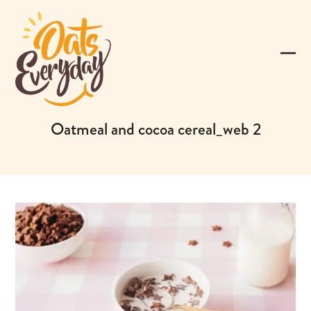
Skip
to
content
Ope
Clos
mobi
mobi
men
men
Oatmeal and cocoa cereal_web 2