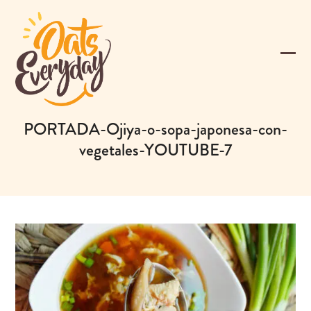
Skip
to
content
Ope
Clos
mobi
mobi
men
men
PORTADA-Ojiya-o-sopa-japonesa-con-
vegetales-YOUTUBE-7