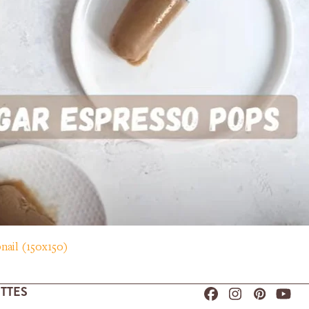
nail (150x150)
TTES
Facebook
Instagram
Pinteres
You