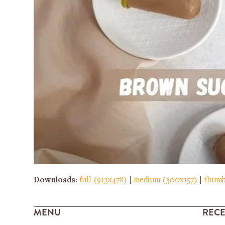
Downloads
:
full (913x478)
|
medium (300x157)
|
thumb
MENU
RECE