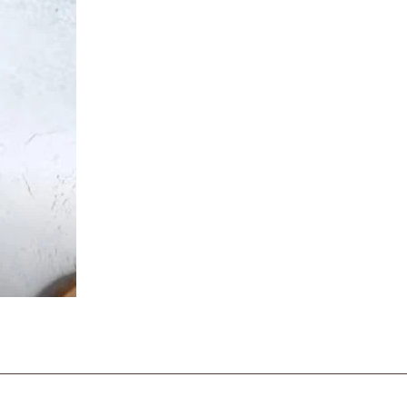
t
Tube