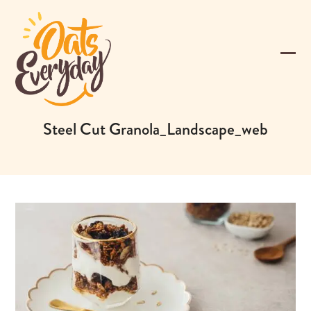
Skip
to
content
Ope
Clos
mobi
mobi
men
men
Steel Cut Granola_Landscape_web