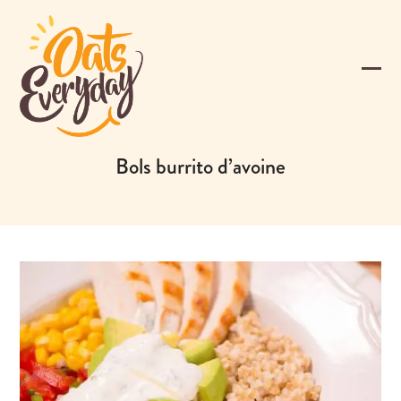
Skip
to
content
Ope
Clos
mobi
mobi
men
men
Bols burrito d’avoine