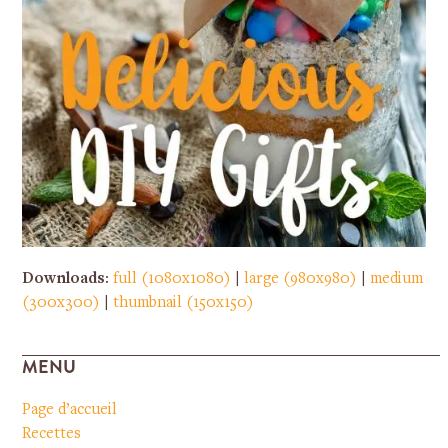
Downloads
:
full (1080x1080)
|
large (980x980)
|
medium
(300x300)
|
thumbnail (150x150)
MENU
Page d’accueil
Recettes