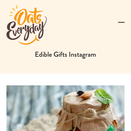
Skip
to
content
Ope
Clos
mobi
mobi
men
men
Edible Gifts Instagram