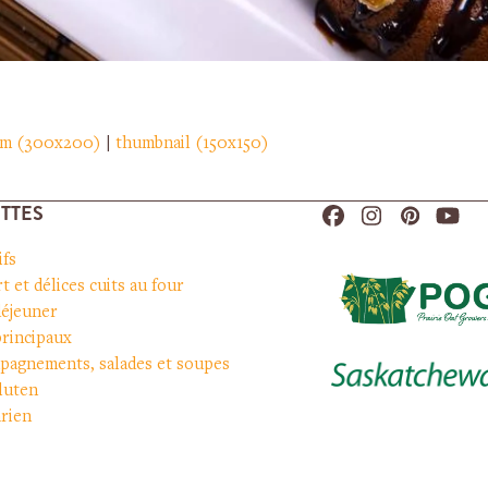
um (300x200)
|
thumbnail (150x150)
TTES
Facebook
Instagram
Pinteres
You
ifs
t et délices cuits au four
déjeuner
principaux
pagnements, salades et soupes
luten
rien