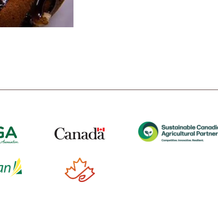
t
Tube