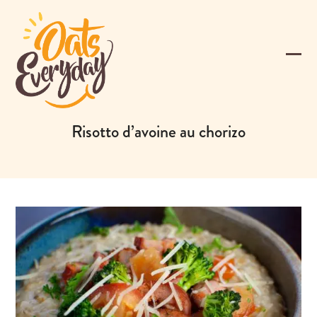
Skip
to
content
Ope
Clos
mobi
mobi
men
men
Risotto d’avoine au chorizo