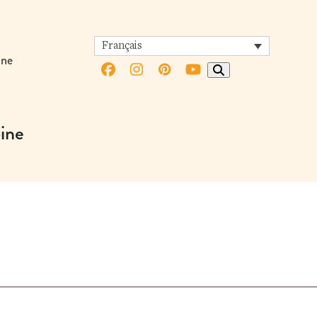
Français
ine
Facebook
Instagram
Pinterest
YouTube
oine
t
Tube