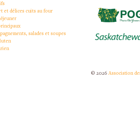
ifs
t et délices cuits au four
déjeuner
principaux
pagnements, salades et soupes
luten
rien
© 2026
Association de