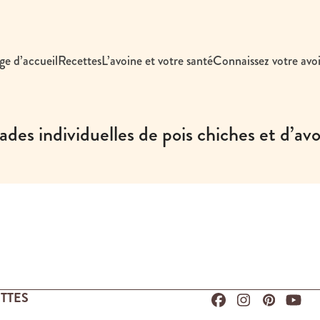
ge d’accueil
Recettes
L’avoine et votre santé
Connaissez votre avo
ades individuelles de pois chiches et d’av
TTES
Facebook
Instagram
Pinteres
You