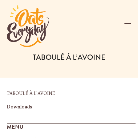
Skip
to
content
Ope
Clos
mobi
mobi
men
men
TABOULÉ À L’AVOINE
TABOULÉ À L’AVOINE
Downloads
:
MENU