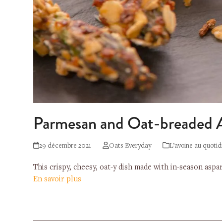
Parmesan and Oat-breaded 
29 décembre 2021
Oats Everyday
L’avoine au quotid
This crispy, cheesy, oat-y dish made with in-season aspar
En savoir plus