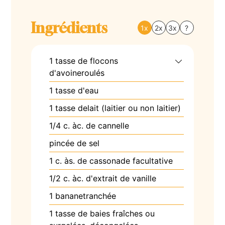
Ingrédients
1x
2x
3x
?
1
tasse
de
flocons
d'avoineroulés
1
tasse
d'eau
1
tasse
delait (laitier ou non laitier)
1/4
c. àc.
de cannelle
pincée de sel
1
c. às.
de cassonade facultative
1/2
c. àc.
d'extrait de vanille
1
bananetranchée
1
tasse
de baies fraîches ou