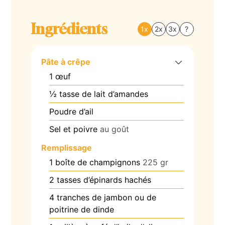
Ingrédients
1x
2x
3x
?
Pâte à crêpe
1
œuf
½
tasse de lait d’amandes
Poudre d’ail
Sel et poivre
au goût
Remplissage
1
boîte de champignons
225 gr
2
tasses d’épinards hachés
4
tranches de jambon ou de
poitrine de dinde