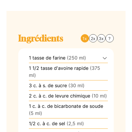
Ingrédients
1x
2x
3x
?
1
tasse
de farine
(250 ml)
1 1/2
tasse
d'avoine rapide
(375
ml)
3
c. à s.
de sucre
(30 ml)
2
c. à c.
de levure chimique
(10 ml)
1
c. à c.
de bicarbonate de soude
(5 ml)
1/2
c. à c.
de sel
(2,5 ml)