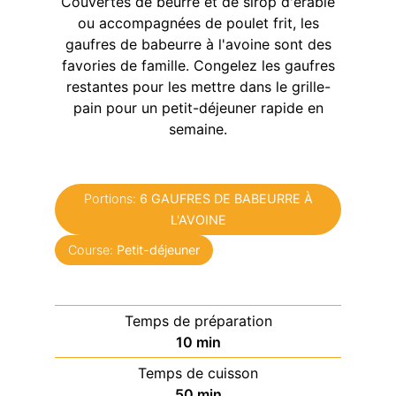
Couvertes de beurre et de sirop d'érable
ou accompagnées de poulet frit, les
gaufres de babeurre à l'avoine sont des
favories de famille. Congelez les gaufres
restantes pour les mettre dans le grille-
pain pour un petit-déjeuner rapide en
semaine.
Portions:
6
GAUFRES DE BABEURRE À
L'AVOINE
Course:
Petit-déjeuner
Temps de préparation
minutes
10
min
Temps de cuisson
minutes
50
min