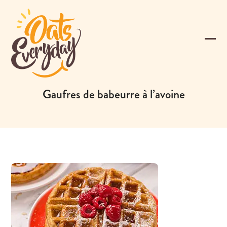
Skip
to
content
Ope
Clos
mobi
mobi
men
men
Gaufres de babeurre à l’avoine