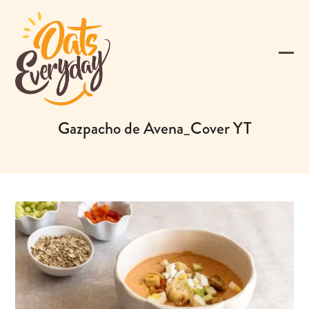
Skip
to
content
Ope
Clos
mobi
mobi
men
men
Gazpacho de Avena_Cover YT