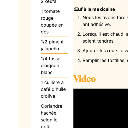
2
œufs
Œuf à la mexicaine
1
tomate
Nous les avons farci
rouge,
antiadhésive.
coupée en
dés
Lorsqu'il est chaud, 
soient tendres.
1/2
piment
jalapeño
Ajouter les œufs, as
1/4
tasse
Remplir les tortillas
d’oignon
blanc
Video
1
cuillère à
café d'huile
d'olive
Coriandre
hachée,
selon le
goût