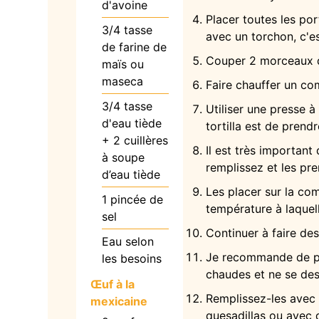
d'avoine
Placer toutes les por
3/4
tasse
avec un torchon, c'e
de farine de
Couper 2 morceaux de
maïs ou
maseca
Faire chauffer un co
3/4
tasse
Utiliser une presse à
d'eau tiède
tortilla est de prendr
+ 2 cuillères
Il est très important 
à soupe
remplissez et les pr
d’eau tiède
Les placer sur la co
1
pincée de
température à laquel
sel
Continuer à faire des
Eau selon
Je recommande de plac
les besoins
chaudes et ne se des
Œuf à la
Remplissez-les avec
mexicaine
quesadillas ou avec 