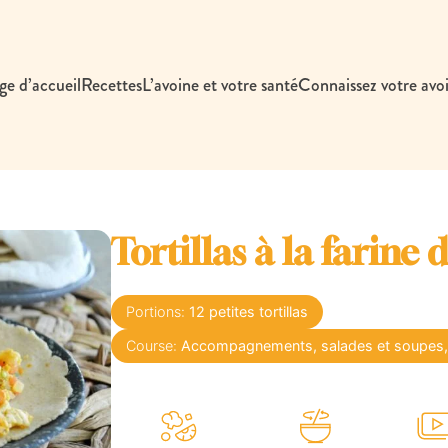
ge d’accueil
Recettes
L’avoine et votre santé
Connaissez votre avo
Tortillas à la farine 
Portions:
12
petites tortillas
Course:
Accompagnements, salades et soupes, 