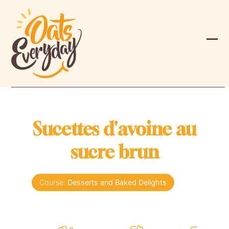
Skip
to
content
Ope
Clos
mobi
mobi
men
men
Sucettes d'avoine au
sucre brun
Course:
Desserts and Baked Delights