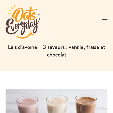
Skip
to
content
Ope
Clos
mobi
mobi
men
men
Lait d’avoine – 3 saveurs : vanille, fraise et
chocolat